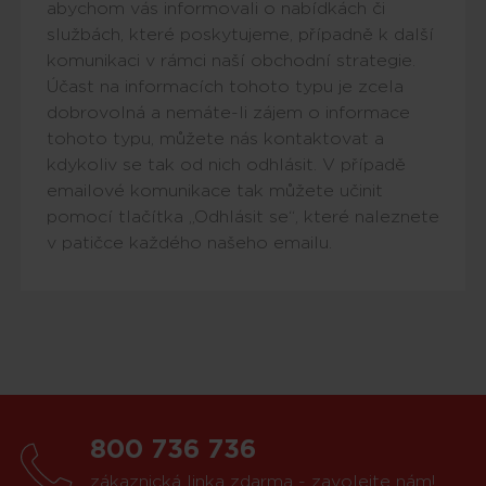
abychom vás informovali o nabídkách či
službách, které poskytujeme, případně k další
komunikaci v rámci naší obchodní strategie.
Účast na informacích tohoto typu je zcela
dobrovolná a nemáte-li zájem o informace
tohoto typu, můžete nás kontaktovat a
kdykoliv se tak od nich odhlásit. V případě
emailové komunikace tak můžete učinit
pomocí tlačítka „Odhlásit se“, které naleznete
v patičce každého našeho emailu.
800 736 736
zákaznická linka zdarma - zavolejte nám!