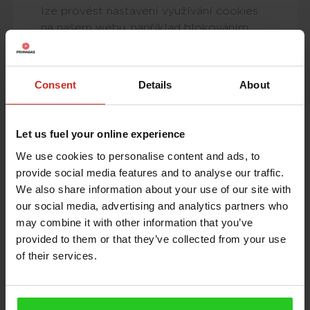
lze provést nastavení využívání cookies
na našem webu, například blokováním
cookies, pokud s jejich využíváním na
našem webu nesouhlasíte. V případě, že
této možnosti využijete, berete na
Consent
Details
About
vědomí, že některé části služby nemusí
fungovat korektně.
Let us fuel your online experience
Děláme vše proto, abychom vámi svěřené
We use cookies to personalise content and ads, to
údaje zabezpečili proti manipulaci, ztrátě,
provide social media features and to analyse our traffic.
zničení či zásahu nepovolaných osob.
We also share information about your use of our site with
Na požádání jsme schopni odeslat informace
our social media, advertising and analytics partners who
o tom, jaké údaje o vás na našem webu
may combine it with other information that you’ve
zaznamenáváme. V případě navštívení našich
provided to them or that they’ve collected from your use
stránek, zaznamenáváme standardním
of their services.
způsobem:
IP adresu, přidělenou vaším