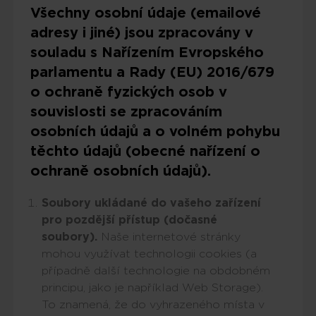
Všechny osobní údaje (emailové
adresy i jiné) jsou zpracovány v
souladu s Nařízením Evropského
parlamentu a Rady (EU) 2016/679
o ochraně fyzických osob v
souvislosti se zpracováním
osobních údajů a o volném pohybu
těchto údajů (obecné nařízení o
ochraně osobních údajů).
Soubory ukládané do vašeho zařízení
pro pozdější přístup (dočasné
soubory).
Naše internetové stránky
mohou využívat technologii cookies (a
případně další technologie na obdobném
principu, jako je například Web Storage).
To znamená, že do vyhrazeného místa v