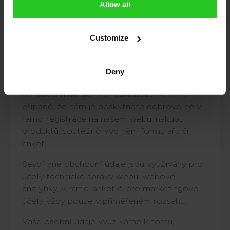
Allow all
poskytovatelem
www stránku, z které nás navštívíte
jednotlivé navštívené stránky našeho
Customize
webu
datum a délku vaší návštěvy
Deny
Další osobní údaje typu jména, emailu,
kontaktů a dalších zaznamenáváme jen v
případě, že nám je poskytnete dobrovolně v
rámci registrace na našem webu, nákupu
produktů, soutěží či vyplnění formulářů či
anket.
Sesbírané obchodní údaje jsou využívány pro
účely technické správy webu, webové
analytiky, v rámci anket či pro marketingové
účely vždy pouze v přiměřeném rozsahu.
Vaše osobní údaje využíváme k tomu,