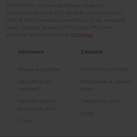
PRIMAGAS - to jsou spolehlivé dodávky
zkapalněných plynů LPG (propan, propan-butan),
LNG, R 290 a neodorizovaných plynů do aerosolů.
Jsme součástí skupiny SHV Energy. Myslíme
globálně, jednáme lokálně.
Primagas
Informace
Zákazník
Doprava a platba
Obchodní podmínky
Jaké láhve lze
Reklamace a vrácení
vyměnit?
zboží
Návod k použití
Zákaznický účet
plynových láhví
Košík
O nás