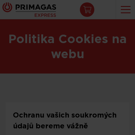
Přeskočit na obsah
Politika Cookies na
webu
Ochranu vašich soukromých
údajů bereme vážně